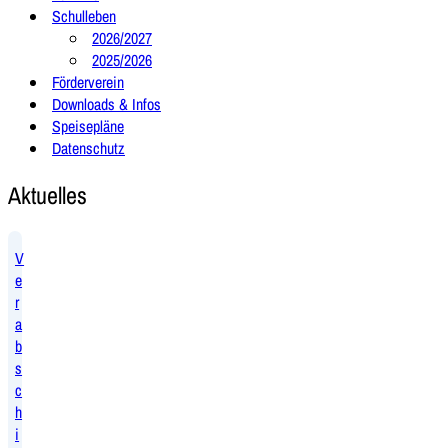
Schulleben
2026/2027
2025/2026
Förderverein
Downloads & Infos
Speisepläne
Datenschutz
Aktuelles
V
e
r
a
b
s
c
h
i