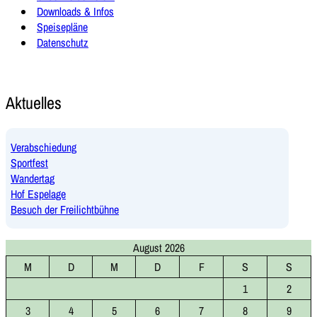
Downloads & Infos
Speisepläne
Datenschutz
Aktuelles
Verabschiedung
Sportfest
Wandertag
Hof Espelage
Besuch der Freilichtbühne
August 2026
M
D
M
D
F
S
S
1
2
3
4
5
6
7
8
9