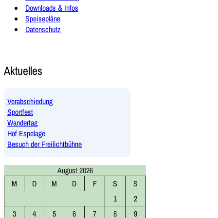
Downloads & Infos
Speisepläne
Datenschutz
Aktuelles
Verabschiedung
Sportfest
Wandertag
Hof Espelage
Besuch der Freilichtbühne
August 2026
M
D
M
D
F
S
S
1
2
3
4
5
6
7
8
9