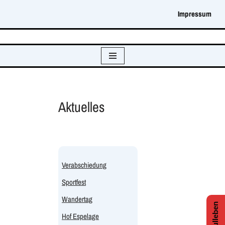
Impressum
Zum
Inhalt
springen
Aktuelles
Verabschiedung
Sportfest
Wandertag
Hof Espelage