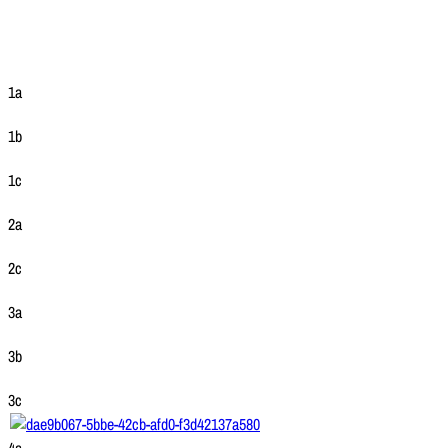
1a
1b
1c
2a
2c
3a
3b
3c
4a