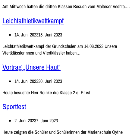
Er
Am Mittwoch hatten die dritten Klassen Besuch vom Malteser Vechta.…
Hi
Leichtathletikwettkampf
14. Juni 2023
15. Juni 2023
Leichtathletikwettkampf der Grundschulen am 14.06.2023 Unsere
Leichtathletikwettkampf
Viertklässlerinnen und Viertklässler haben…
Vortrag „Unsere Haut“
14. Juni 2023
30. Juni 2023
Vortrag
Heute besuchte Herr Reinke die Klasse 2 c. Er ist…
„Unsere
Sportfest
Haut“
2. Juni 2023
7. Juni 2023
Heute zeigten die Schüler und Schülerinnen der Marienschule Oythe