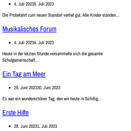
4. Juli 2023
5. Juli 2023
Probef
Die Probefahrt zum neuen Standort verlief gut. Alle Kinder standen…
Musikalisches Forum
4. Juli 2023
4. Juli 2023
Heute in der letzten Stunde versammelte sich die gesamte
Musikalisches
Schulgemeinschaft…
Forum
Ein Tag am Meer
29. Juni 2023
30. Juni 2023
Ein
Es war ein wunderschöner Tag, den wir heute in Schillig…
Tag
Erste Hilfe
am
Meer
28. Juni 2023
1. Juli 2023